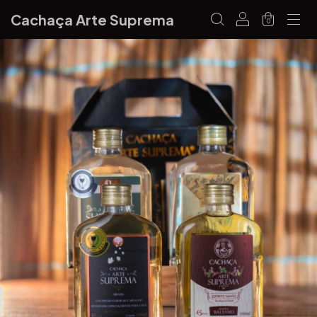
Cachaça Arte Suprema
0