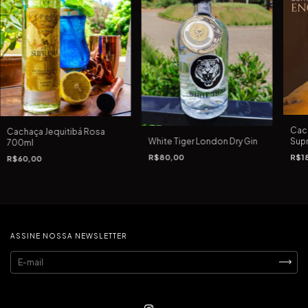
Cach
Cachaça Jequitibá Rosa
Sup
White Tiger London Dry Gin
700ml
R$1
R$80,00
R$60,00
ASSINE NOSSA NEWSLETTER