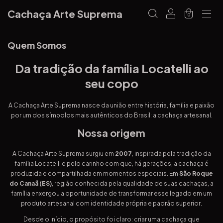
Cachaça Arte Suprema
0
Quem Somos
Da tradição da família Locatelli ao
seu copo
A Cachaça Arte Suprema nasce da união entre história, família e paixão
por um dos símbolos mais autênticos do Brasil: a cachaça artesanal.
Nossa origem
A Cachaça Arte Suprema surgiu em
2007
, inspirada pela tradição da
família Locatelli e pelo carinho com que, há gerações, a cachaça é
produzida e compartilhada em momentos especiais. Em
São Roque
do Canaã (ES)
, região conhecida pela qualidade de suas cachaças, a
família enxergou a oportunidade de transformar esse legado em um
produto artesanal com identidade própria e padrão superior.
Desde o início, o propósito foi claro: criar uma cachaça que