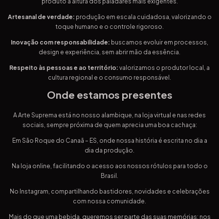
produto à altura dos paladares mais exigentes.
Artesanal de verdade:
produção em escala cuidadosa, valorizando o
toque humano e o controle rigoroso.
Inovação com responsabilidade:
buscamos evoluir em processos,
design e experiência, sem abrir mão da essência.
Respeito às pessoas e ao território:
valorizamos o produtor local, a
cultura regional e o consumo responsável.
Onde estamos presentes
A Arte Suprema está no nosso alambique, na loja virtual e nas redes
sociais, sempre próxima de quem aprecia uma boa cachaça:
Em São Roque do Canaã – ES, onde nossa história é escrita no dia a
dia da produção.
Na loja online, facilitando o acesso aos nossos rótulos para todo o
Brasil.
No Instagram, compartilhando bastidores, novidades e celebrações
com nossa comunidade.
Mais do que uma bebida, queremos ser parte das suas memórias: nos