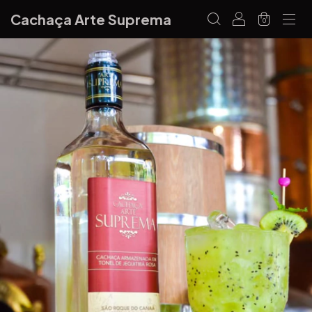
Cachaça Arte Suprema
0